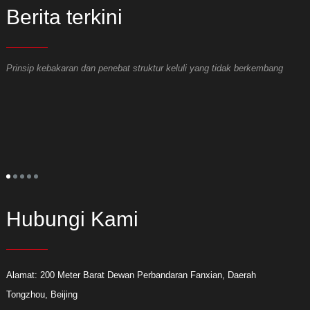
Berita terkini
Prinsip kebakaran dan penebat struktur keluli yang tidak berkembang
A
k
P
p
b
p
k
a
p
p
m
Hubungi Kami
Alamat: 200 Meter Barat Dewan Perbandaran Fanxian, Daerah
Tongzhou, Beijing