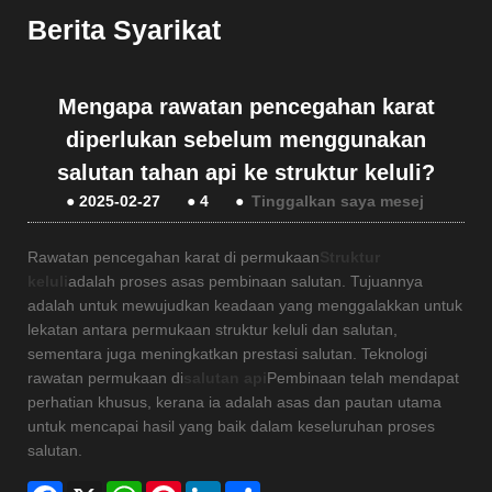
Berita Syarikat
Mengapa rawatan pencegahan karat
diperlukan sebelum menggunakan
salutan tahan api ke struktur keluli?
●
2025-02-27
●
4
●
Tinggalkan saya mesej
Rawatan pencegahan karat di permukaan
Struktur
keluli
adalah proses asas pembinaan salutan. Tujuannya
adalah untuk mewujudkan keadaan yang menggalakkan untuk
lekatan antara permukaan struktur keluli dan salutan,
sementara juga meningkatkan prestasi salutan. Teknologi
rawatan permukaan di
salutan api
Pembinaan telah mendapat
perhatian khusus, kerana ia adalah asas dan pautan utama
untuk mencapai hasil yang baik dalam keseluruhan proses
salutan.
Facebook
X
WhatsApp
Pinterest
LinkedIn
Share